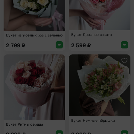
Букет Дыхание заката
Букет из 9 белых роз с зеленью
2 799
₽
2 599
₽
Добавить в избранное
Доба
Букет Нежные пёрышки
Букет Ритмы сердца