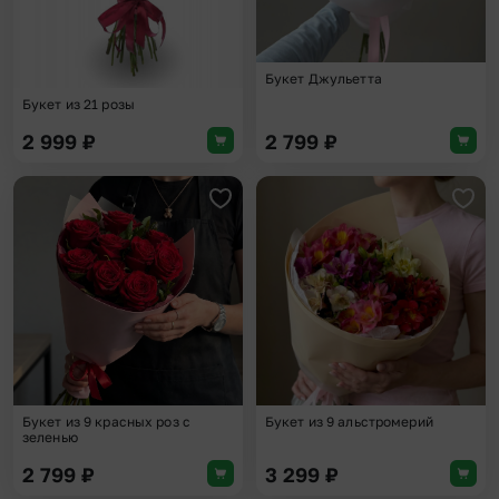
Букет Джульетта
Букет из 21 розы
2 999
₽
2 799
₽
Добавить в избранное
Доба
Букет из 9 красных роз с
Букет из 9 альстромерий
зеленью
2 799
₽
3 299
₽