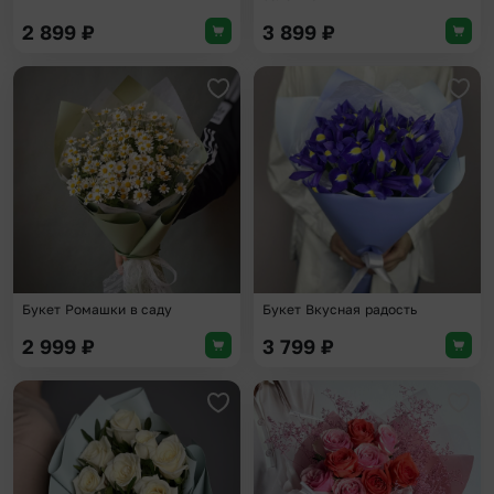
2 899
₽
3 899
₽
Добавить в избранное
Доба
Букет Ромашки в саду
Букет Вкусная радость
2 999
₽
3 799
₽
Добавить в избранное
Доба