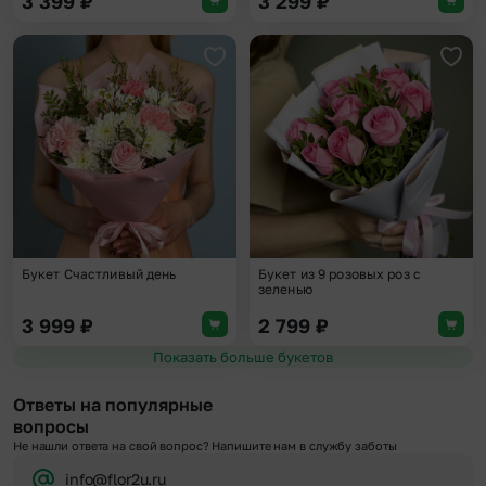
3 399
₽
3 299
₽
Добавить в избранное
Доба
Букет Счастливый день
Букет из 9 розовых роз с
зеленью
3 999
₽
2 799
₽
Показать больше букетов
Ответы на популярные
вопросы
Не нашли ответа на свой вопрос? Напишите нам в службу заботы
info@flor2u.ru