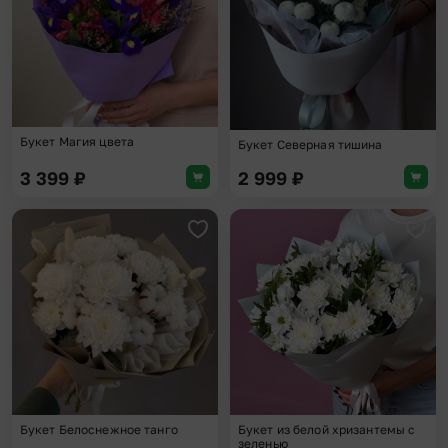
Букет Магия цвета
Букет Северная тишина
3 399
₽
2 999
₽
Добавить в избранное
Доба
Букет Белоснежное танго
Букет из белой хризантемы с
зеленью