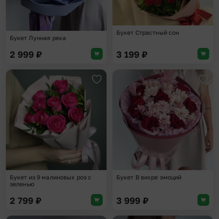
Букет Страстный сон
Букет Лунная река
2 999
₽
3 199
₽
Добавить в избранное
Доба
Букет из 9 малиновых роз с
Букет В вихре эмоций
зеленью
2 799
₽
3 999
₽