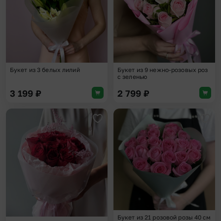
Букет из 3 белых лилий
Букет из 9 нежно-розовых роз
с зеленью
3 199
₽
2 799
₽
Добавить в избранное
Доба
Букет из 21 розовой розы 40 см