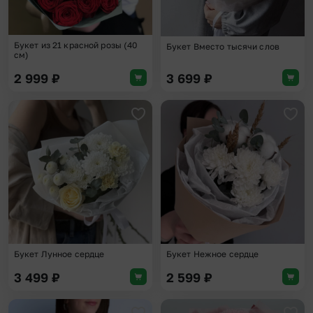
Букет из 21 красной розы (40
Букет Вместо тысячи слов
см)
2 999
₽
3 699
₽
Добавить в избранное
Доба
Букет Лунное сердце
Букет Нежное сердце
3 499
₽
2 599
₽