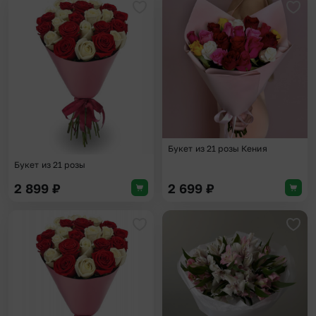
Добавить в избранное
Доба
Букет из 21 розы Кения
Букет из 21 розы
2 899
₽
2 699
₽
Добавить в избранное
Доба