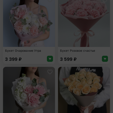
Добавить в избранное
Доба
Букет Очарование Утра
Букет Розовое счастье
3 399
₽
3 599
₽
Добавить в избранное
Доба