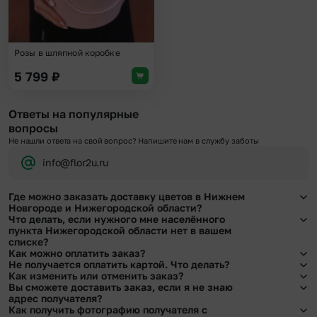
Розы в шляпной коробке
5 799
₽
Ответы на популярные
вопросы
Не нашли ответа на свой вопрос? Напишите нам в службу заботы
info@flor2u.ru
Где можно заказать доставку цветов в Нижнем
Новгороде и Нижегородской области?
Что делать, если нужного мне населённого
Оформить доставку цветов можно в нашем приложении, на сайте flor2u.ru, по
пункта Нижегородской области нет в вашем
телефону горячей линии или в чате.
списке?
Как можно оплатить заказ?
Свяжитесь с нашими менеджерами по телефонам горячей линии или в чате.
Не получается оплатить картой. Что делать?
Мы обязательно найдем выход из ситуации.
Мы предусмотрели все возможные варианты оплаты:
Как изменить или отменить заказ?
При возникновении трудностей во время оплаты заказа банковской картой
Вы сможете доставить заказ, если я не знаю
Наличными.
позвоните нам по телефону, и мы решим Ваш вопрос.
Чтобы внести изменения, выбрать другой букет или добавить подарок
адрес получателя?
Банковскими картами Visa, MasterCard, МИР, СБП
свяжитесь с нашими менеджерами по телефонам горячей линии или в чате,
Как получить фотографию получателя с
Картами рассрочки Халва, Совесть и Свобода.