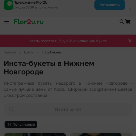
Приложение Flor2U
Установить
Скидка 300₽ в приложении
Цветы простоят - 5 дней! Или заменим букет!
▶
▶
Главная
Цветы
Insta букеты
Инста-букеты в Нижнем
Новгороде
Инстаграмные букеты недорого в Нижнем Новгороде -
самые лучшие цены от flor2u. Широкий ассортимент цветов
с быстрой доставкой!
Найти букет
Популярные