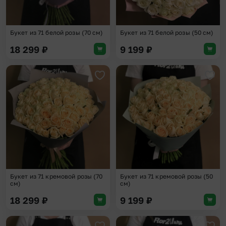
Букет из 71 белой розы (70 см)
Букет из 71 белой розы (50 см)
18 299
₽
9 199
₽
Добавить в избранное
Доба
Букет из 71 кремовой розы (70
Букет из 71 кремовой розы (50
см)
см)
18 299
₽
9 199
₽