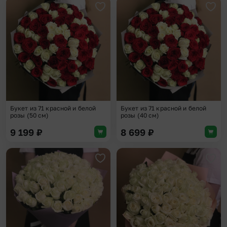
Добавить в избранное
Доба
Букет из 71 красной и белой
Букет из 71 красной и белой
розы (50 см)
розы (40 см)
9 199
₽
8 699
₽
Добавить в избранное
Доба