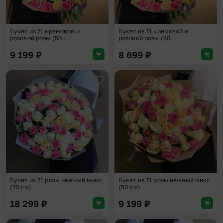
Букет из 71 кремовой и
Букет из 71 кремовой и
розовой розы (50...
розовой розы (40...
9 199
₽
8 699
₽
Добавить в избранное
Доба
Букет из 71 розы нежный микс
Букет из 71 розы нежный микс
(70 см)
(50 см)
18 299
₽
9 199
₽