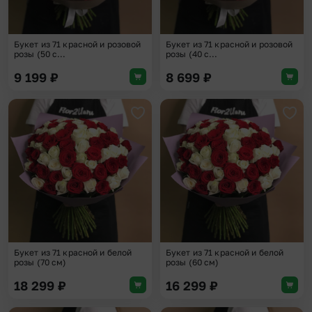
Букет из 71 красной и розовой
Букет из 71 красной и розовой
розы (50 с...
розы (40 с...
9 199
₽
8 699
₽
Добавить в избранное
Доба
Букет из 71 красной и белой
Букет из 71 красной и белой
розы (70 см)
розы (60 см)
18 299
₽
16 299
₽