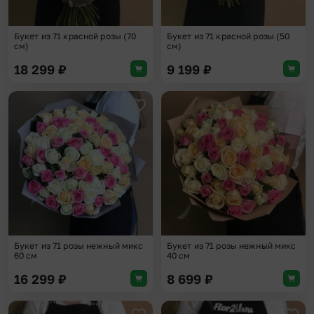
Букет из 71 красной розы (70
Букет из 71 красной розы (50
см)
см)
18 299
₽
9 199
₽
Добавить в избранное
Доба
Букет из 71 розы нежный микс
Букет из 71 розы нежный микс
60 см
40 см
16 299
₽
8 699
₽