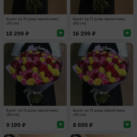
Букет из 71 розы яркий микс
Букет из 71 розы яркий микс
(70 см)
(60 см)
18 299
₽
16 299
₽
Добавить в избранное
Доба
Букет из 71 розы яркий микс
Букет из 71 розы яркий микс
(50 см)
(40 см)
9 199
₽
8 699
₽