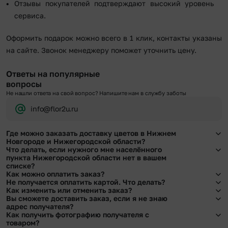
Отзывы покупателей подтверждают высокий уровень
сервиса.
Оформить подарок можно всего в 1 клик, контакты указаны
на сайте. Звонок менеджеру поможет уточнить цену.
Ответы на популярные
вопросы
Не нашли ответа на свой вопрос? Напишите нам в службу заботы
info@flor2u.ru
Где можно заказать доставку цветов в Нижнем
Новгороде и Нижегородской области?
Что делать, если нужного мне населённого
Оформить доставку цветов можно в нашем приложении, на сайте flor2u.ru, по
пункта Нижегородской области нет в вашем
телефону горячей линии или в чате.
списке?
Как можно оплатить заказ?
Свяжитесь с нашими менеджерами по телефонам горячей линии или в чате.
Не получается оплатить картой. Что делать?
Мы обязательно найдем выход из ситуации.
Мы предусмотрели все возможные варианты оплаты:
Как изменить или отменить заказ?
При возникновении трудностей во время оплаты заказа банковской картой
Вы сможете доставить заказ, если я не знаю
Наличными.
позвоните нам по телефону, и мы решим Ваш вопрос.
Чтобы внести изменения, выбрать другой букет или добавить подарок
адрес получателя?
Банковскими картами Visa, MasterCard, МИР, СБП
свяжитесь с нашими менеджерами по телефонам горячей линии или в чате,
Как получить фотографию получателя с
Картами рассрочки Халва, Совесть и Свобода.
они помогут решить любой вопрос.
Да. У нас действует услуга «Уточнение адреса». Зная телефон получателя,
товаром?
Через Yandex Pay, UnionPay,
Apple Pay (есть ограничения), Qiwi Кошелек.