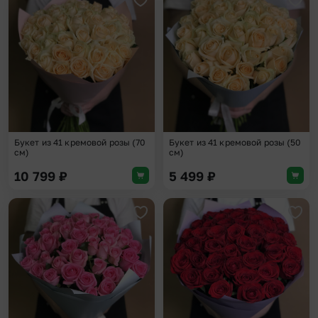
Добавить в избранное
Доба
Букет из 41 кремовой розы (70
Букет из 41 кремовой розы (50
см)
см)
10 799
₽
5 499
₽
Добавить в избранное
Доба