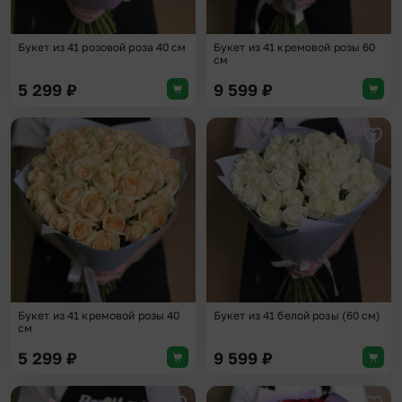
Букет из 41 розовой роза 40 см
Букет из 41 кремовой розы 60
см
5 299
₽
9 599
₽
Добавить в избранное
Доба
Букет из 41 кремовой розы 40
Букет из 41 белой розы (60 см)
см
5 299
₽
9 599
₽