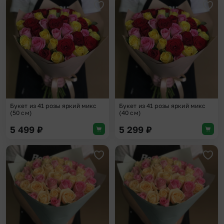
Добавить в избранное
Доба
Букет из 41 розы яркий микс
Букет из 41 розы яркий микс
(50 см)
(40 см)
5 499
₽
5 299
₽
Добавить в избранное
Доба