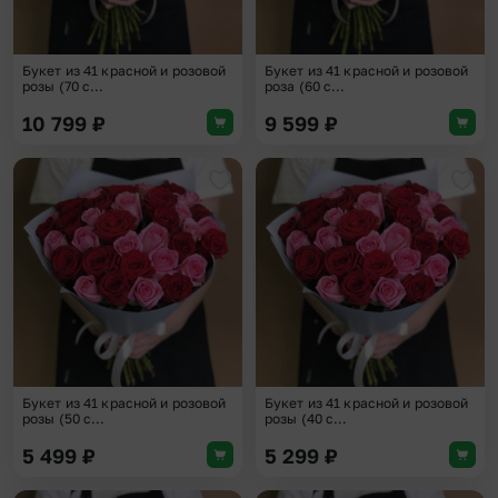
Букет из 41 красной и розовой
Букет из 41 красной и розовой
розы (70 с...
роза (60 с...
10 799
₽
9 599
₽
Добавить в избранное
Доба
Букет из 41 красной и розовой
Букет из 41 красной и розовой
розы (50 с...
розы (40 с...
5 499
₽
5 299
₽