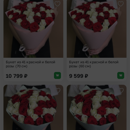
Добавить в избранное
Доба
Букет из 41 красной и белой
Букет из 41 красной и белой
розы (70 см)
розы (60 см)
10 799
₽
9 599
₽
Добавить в избранное
Доба