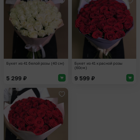
Добавить в избранное
Доба
Букет из 41 белой розы (40 см)
Букет из 41 красной розы
(60см)
5 299
₽
9 599
₽
Добавить в избранное