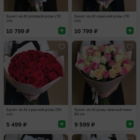
Букет из 41 розовой розы (70
Букет из 41 красной розы (70
см)
см)
10 799
₽
10 799
₽
Добавить в избранное
Доба
Букет из 41 красной розы (50
Букет из 41 розы нежный микс
см)
60 см
5 499
₽
9 599
₽