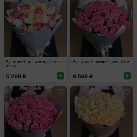
Добавить в избранное
Доба
Букет из 41 розы нежный микс
Букет из 41 розовой розы 60 см
40 см
5 299
₽
9 599
₽
Добавить в избранное
Доба