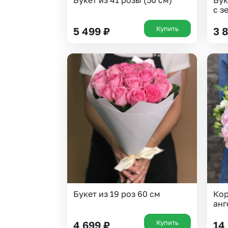
Букет из 41 розы (50 см)
Бук
с з
Купить
5 499
₽
3 
Букет из 19 роз 60 см
Кор
анг
Купить
4 699
₽
14