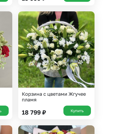
Корзина с цветами Жгучее
пламя
ь
Купить
18 799
₽