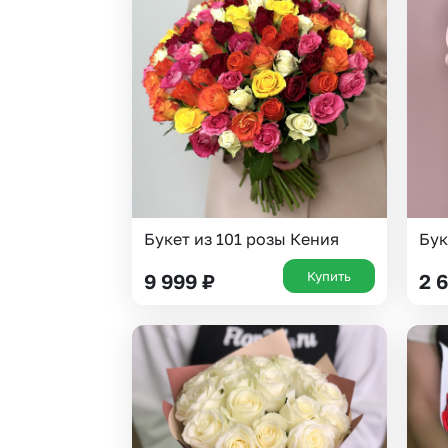
Букет из 101 розы Кения
Бук
Купить
9 999
₽
2 