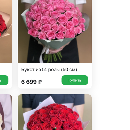
 10000 рублей
Все получатели
рная пятница
ыбор покупателей
Букет из 51 розы (50 см)
ь
Купить
6 699
₽