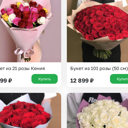
Insta букеты
До
Хиты продаж
Че
Новинки
В
Все категории
ет из 21 розы Кения
Букет из 101 розы (50 см)
Купить
Купит
699
₽
12 899
₽