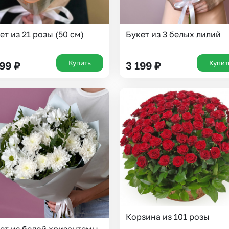
ет из 21 розы (50 см)
Букет из 3 белых лилий
Купить
Купит
199
₽
3 199
₽
Корзина из 101 розы