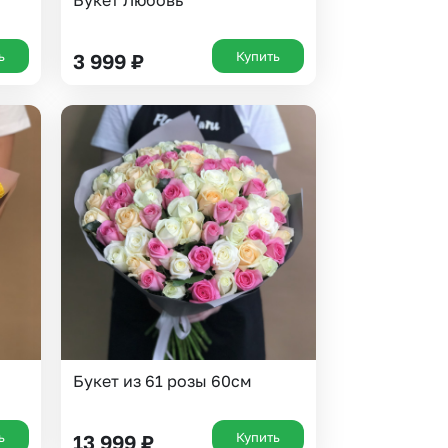
Букет Любовь
ь
Купить
3 999
₽
Букет из 61 розы 60см
ь
Купить
13 999
₽