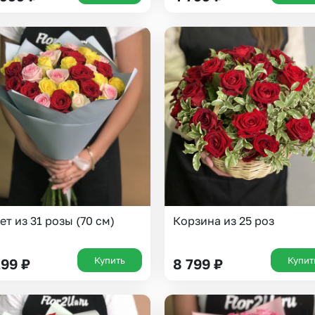
Казань
Уфа
Челябинск
Екатеринбург
Новосибирск
Омск
Волгоград
Воронеж
ет из 31 розы (70 см)
Корзина из 25 роз
Купить
Купит
299
₽
8 799
₽