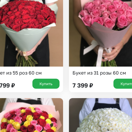
ет из 55 роз 60 см
Букет из 31 розы 60 см
Купить
Купит
 799
₽
7 399
₽