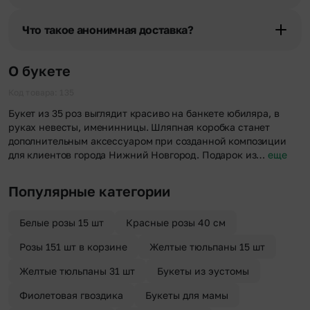
указанный им почтовый адрес в срок от 1 до 3 дней. Услуга
Мы оперативно доставим цветы по любому адресу города и
бесплатная.
области при условии соблюдения трехчасового временного
Что такое анонимная доставка?
отрезка. Хотите получить цветы раньше? Оформите услугу
срочной доставки, и мы доставим букет менее чем через 2 часа
Хотите сделать приятный сюрприз конфиденциально? При
после оформления заказа.
оформлении заказа Вы можете сделать отметку в поле
О букете
«Анонимная доставка». Мы гарантируем анонимность
отправителя. Услуга бесплатная.
Код товара: 135
Букет из 35 роз выглядит красиво на банкете юбиляра, в
руках невесты, именинницы. Шляпная коробка станет
дополнительным аксессуаром при созданной композиции
для клиентов города Нижний Новгород. Подарок из…
еще
Популярные категории
Белые розы 15 шт
Красные розы 40 см
Розы 151 шт в корзине
Желтые тюльпаны 15 шт
Желтые тюльпаны 31 шт
Букеты из эустомы
Фиолетовая гвоздика
Букеты для мамы