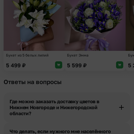
Добавить в избранное
Добави
Букет из 5 белых лилий
Букет Эмма
Бук
5 499
₽
5 599
₽
5
Ответы на вопросы
Где можно заказать доставку цветов в
Нижнем Новгороде и Нижегородской
области?
Оформить доставку цветов можно в нашем приложении, на
сайте flor2u.ru, по телефону горячей линии или в чате.
Что делать, если нужного мне населённого