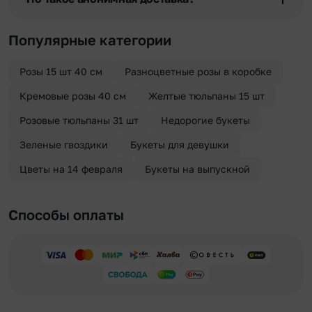
отрезка. Хотите получить цветы раньше? Оформите услугу
срочной доставки, и мы доставим букет менее чем через 2 часа
Хотите сделать приятный сюрприз конфиденциально? При
после оформления заказа.
оформлении заказа Вы можете сделать отметку в поле
Популярные категории
«Анонимная доставка». Мы гарантируем анонимность
отправителя. Услуга бесплатная.
Розы 15 шт 40 см
Разноцветные розы в коробке
Кремовые розы 40 см
Желтые тюльпаны 15 шт
Розовые тюльпаны 31 шт
Недорогие букеты
Зеленые гвоздики
Букеты для девушки
Цветы на 14 февраля
Букеты на выпускной
Способы оплаты