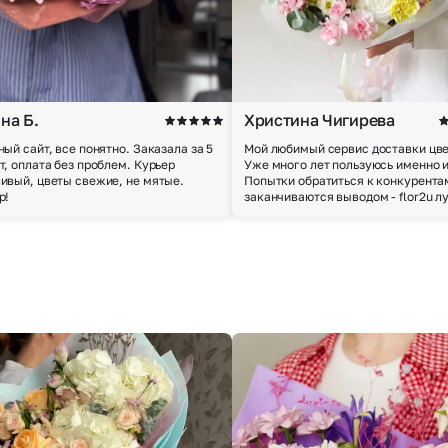
на Б.
Христина Чигирева
ный сайт, все понятно. Заказала за 5
Мой любимый сервис доставки цве
т, оплата без проблем. Курьер
Уже много лет пользуюсь именно 
ивый, цветы свежие, не мятые.
Попытки обратиться к конкурента
р!
заканчиваются выводом - flor2u л