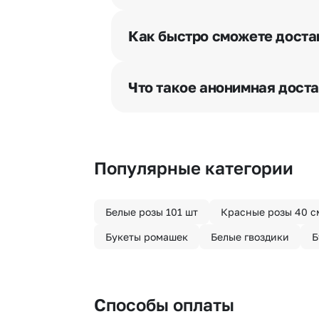
При оформлении заказа Вы может
разрешения получателя, после че
Как быстро сможете доста
бесплатная.
Мы оперативно доставим цветы п
отрезка. Хотите получить цветы 
Что такое анонимная дост
часа после оформления заказа.
Хотите сделать приятный сюрпри
«Анонимная доставка». Мы гаран
Популярные категории
Белые розы 101 шт
Красные розы 40 с
Букеты ромашек
Белые гвоздики
Б
Способы оплаты