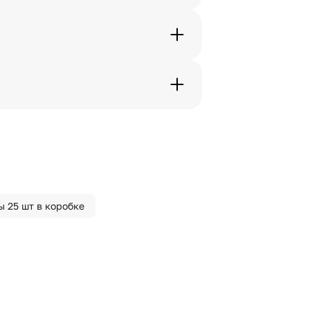
. Фотография делается только с
с в срок от 1 до 3 дней. Услуга
дения трехчасового временного
вим букет менее чем через 2
 сделать отметку в поле
 25 шт в коробке