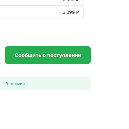
 10000 рублей
Все получатели
6 299
₽
рная пятница
ыбор покупателей
Сообщить о поступлении
Гортензии