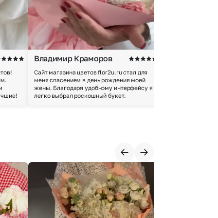
Владимир Краморов
Андрей Б.
тов!
Сайт магазина цветов flor2u.ru стал для
Покупкой остался
им.
меня спасением в день рождения моей
доставки осущес
м
жены. Благодаря удобному интерфейсу я
качество цветов 
учшие!
легко выбрал роскошный букет.
добросовестно.