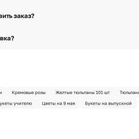
е сделать отметку в поле «Фото получателя с букетом»
го высылается заказчику на указанный им почтовый адре
вить заказ?
о любому адресу города и области при условии соблю
раньше? Оформите услугу срочной доставки, и мы доста
авка?
з конфиденциально? При оформлении заказа Вы можете
тируем анонимность отправителя. Услуга бесплатная.
м
Кремовые розы
Желтые тюльпаны 101 шт
Тюльпаны
укеты учителю
Цветы на 9 мая
Букеты на выпускной