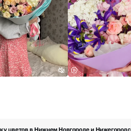
Выберите город доставки
Или выберите из популярных
Москва и МО
Санкт-Петербург
Нижний Новгород
Самара
Казань
Уфа
Челябинск
Екатеринбург
Новосибирск
Омск
Волгоград
Воронеж
вку цветов в Нижнем Новгороде и Нижегородс