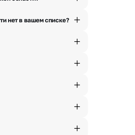
орячей линии или в чате.
ти нет в вашем списке?
ьно найдем выход из ситуации.
ам по телефону, и мы решим Ваш
шими менеджерами по телефонам
жеры связываются с получателем