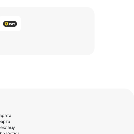
врата
ферта
рекламу
обработку