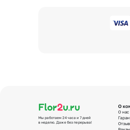
О ко
О нас
Гаран
Мы работаем 24 часа и 7 дней
в неделю. Даже без перерыва!
Отзы
Вака