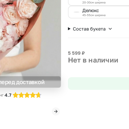
20-30см ширина
Insta букеты
До
Делюкс
Хиты продаж
Че
45-55см ширина
Новинки
В
Состав букета
Все категории
5 599
₽
Нет в наличии
перед доставкой
4.7
нг