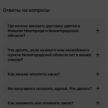
Ответы на вопросы
Где можно заказать доставку цветов в
Нижнем Новгороде и Нижегородской
области?
Оформить доставку цветов можно в нашем приложении, на
сайте flor2u.ru, по телефону горячей линии или в чате.
Что делать, если нужного мне населённого
пункта Нижегородской области нет в вашем
списке?
Свяжитесь с нашими менеджерами по телефонам горячей
линии или в чате. Мы обязательно найдем выход из ситуации.
Как можно оплатить заказ?
Мы предусмотрели все возможные варианты оплаты:
Наличными.
Не получается оплатить картой. Что делать?
Банковскими картами Visa, MasterCard, МИР, СБП
При возникновении трудностей во время оплаты заказа
Картами рассрочки Халва, Совесть и Свобода.
банковской картой позвоните нам по телефону, и мы решим
Через Yandex Pay, UnionPay,
Apple Pay (есть
Как изменить или отменить заказ?
Ваш вопрос.
ограничения), Qiwi Кошелек.