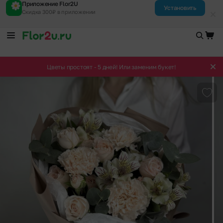
Приложение Flor2U
Установить
Скидка 300₽ в приложении
Цветы простоят - 5 дней! Или заменим букет!
Доба