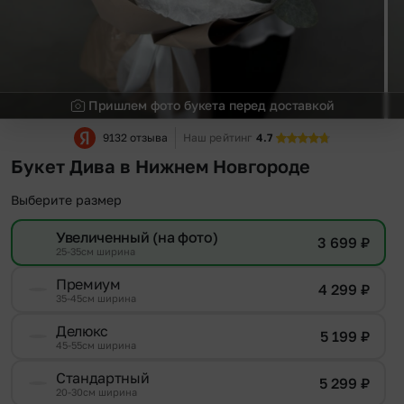
Пришлем фото букета перед доставкой
9132 отзыва
Наш рейтинг
4.7
Букет Дива в Нижнем Новгороде
Выберите размер
Увеличенный (на фото)
3 699
₽
25-35см ширина
Премиум
4 299
₽
35-45см ширина
Делюкс
5 199
₽
45-55см ширина
Стандартный
5 299
₽
20-30см ширина