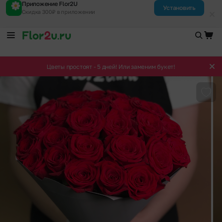
Приложение Flor2U
Установить
Скидка 300₽ в приложении
Цветы простоят - 5 дней! Или заменим букет!
Доба