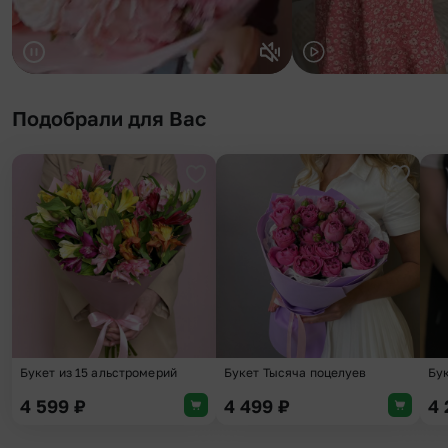
Подобрали для Вас
Добавить в избранное
Добави
Букет из 15 альстромерий
Букет Тысяча поцелуев
Бук
4 599
₽
4 499
₽
4