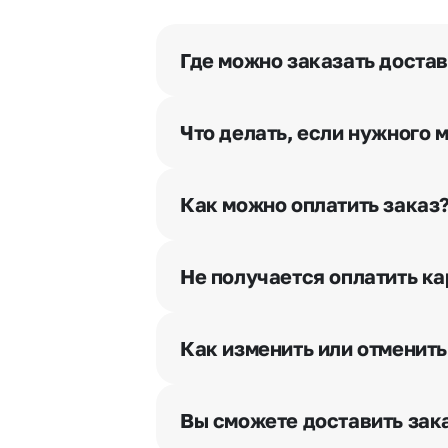
Где можно заказать доста
Оформить доставку цветов можно 
Что делать, если нужного 
Свяжитесь с нашими менеджерами
Как можно оплатить заказ
Мы предусмотрели все возможны
Наличными.
Не получается оплатить ка
Банковскими картами Visa, Ma
При возникновении трудностей в
Картами рассрочки Халва, Сов
вопрос.
Через Yandex Pay, UnionPay,
Ap
Как изменить или отменить
Через Робокасса.
Чтобы внести изменения, выбрат
горячей линии или в чате, они п
Вы сможете доставить зака