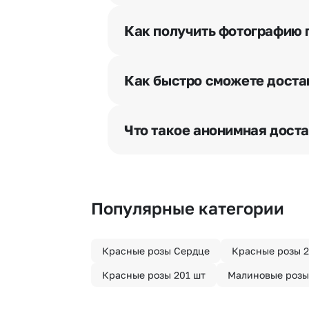
Да. У нас действует услуга «Ут
и уточняют адрес и удобное врем
Как получить фотографию 
При оформлении заказа Вы может
разрешения получателя, после че
Как быстро сможете доста
бесплатная.
Мы оперативно доставим цветы п
отрезка. Хотите получить цветы 
Что такое анонимная дост
часа после оформления заказа.
Хотите сделать приятный сюрпри
«Анонимная доставка». Мы гаран
Популярные категории
Красные розы Сердце
Красные розы 2
Красные розы 201 шт
Малиновые розы