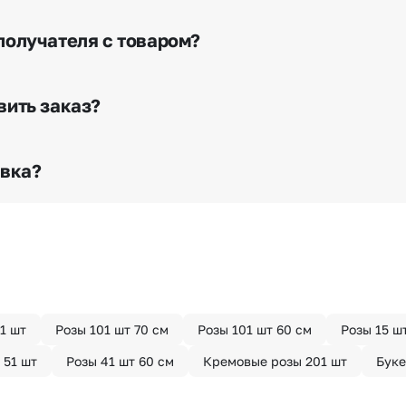
очнение адреса». Зная телефон получателя, наши менед
я доставки.
получателя с товаром?
е сделать отметку в поле «Фото получателя с букетом»
го высылается заказчику на указанный им почтовый адре
вить заказ?
о любому адресу города и области при условии соблю
раньше? Оформите услугу срочной доставки, и мы доста
авка?
з конфиденциально? При оформлении заказа Вы можете
тируем анонимность отправителя. Услуга бесплатная.
1 шт
Розы 101 шт 70 см
Розы 101 шт 60 см
Розы 15 ш
 51 шт
Розы 41 шт 60 см
Кремовые розы 201 шт
Буке