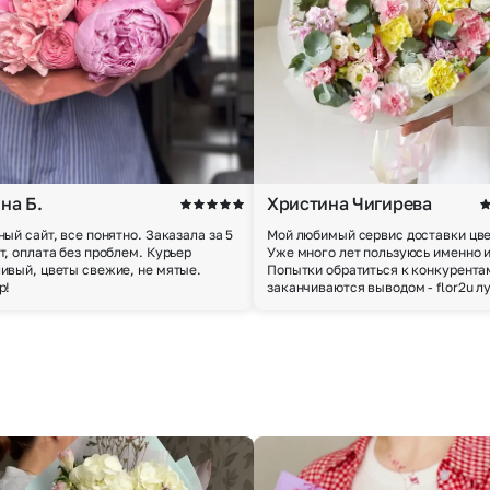
на Б.
Христина Чигирева
ный сайт, все понятно. Заказала за 5
Мой любимый сервис доставки цве
т, оплата без проблем. Курьер
Уже много лет пользуюсь именно 
ивый, цветы свежие, не мятые.
Попытки обратиться к конкурента
р!
заканчиваются выводом - flor2u л