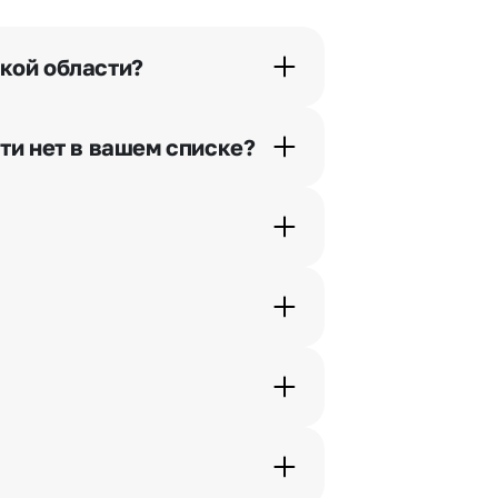
кой области?
орячей линии или в чате.
ти нет в вашем списке?
ьно найдем выход из ситуации.
ам по телефону, и мы решим Ваш
шими менеджерами по телефонам