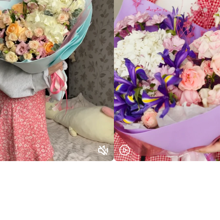
Выберите город доставки
Или выберите из популярных
Москва и МО
Санкт-Петербург
Нижний Новгород
Самара
Казань
Уфа
Челябинск
Екатеринбург
Новосибирск
Омск
Волгоград
Воронеж