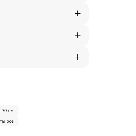
жеры связываются с получателем
. Фотография делается только с
с в срок от 1 до 3 дней. Услуга
дения трехчасового временного
вим букет менее чем через 2
 сделать отметку в поле
т 70 см
ты роз