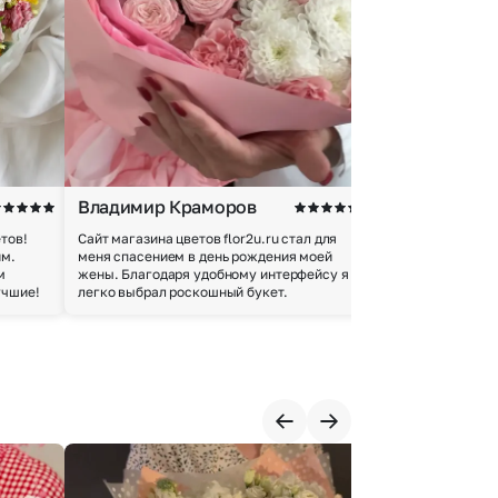
Владимир Краморов
Андрей Б.
тов!
Сайт магазина цветов flor2u.ru стал для
Покупкой остался
им.
меня спасением в день рождения моей
доставки осущес
м
жены. Благодаря удобному интерфейсу я
качество цветов 
учшие!
легко выбрал роскошный букет.
добросовестно.