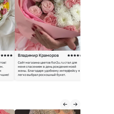
Владимир Краморов
Андрей Б.
тов!
Сайт магазина цветов flor2u.ru стал для
Покупкой остался
им.
меня спасением в день рождения моей
доставки осущес
м
жены. Благодаря удобному интерфейсу я
качество цветов 
учшие!
легко выбрал роскошный букет.
добросовестно.