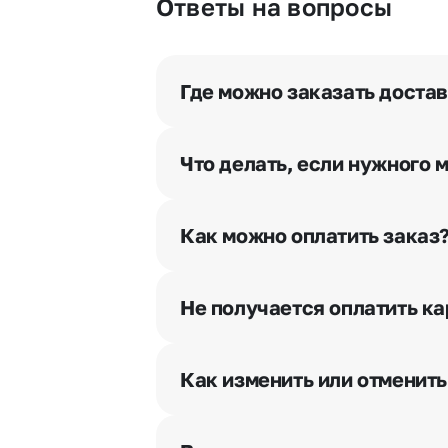
Ответы на вопросы
Где можно заказать доста
Оформить доставку цветов можно 
Что делать, если нужного 
Свяжитесь с нашими менеджерами
Как можно оплатить заказ
Мы предусмотрели все возможны
Наличными.
Не получается оплатить ка
Банковскими картами Visa, Ma
При возникновении трудностей в
Картами рассрочки Халва, Сов
вопрос.
Через Yandex Pay, UnionPay,
Ap
Как изменить или отменить
Через Робокасса.
Чтобы внести изменения, выбрат
горячей линии или в чате, они п