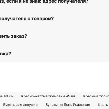
з, если я не знаю адрес получателя?
очнение адреса». Зная телефон получателя, наши менед
я доставки.
получателя с товаром?
е сделать отметку в поле «Фото получателя с букетом»
го высылается заказчику на указанный им почтовый адре
вить заказ?
о любому адресу города и области при условии соблю
раньше? Оформите услугу срочной доставки, и мы доста
авка?
з конфиденциально? При оформлении заказа Вы можете
тируем анонимность отправителя. Услуга бесплатная.
за 40 см
Красно-желтые тюльпаны 45 шт
Красные тюльп
Букеты для девушки
Букеты на День Рождения
Цветы 