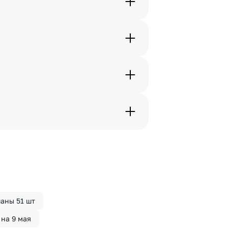
жеры связываются с получателем
. Фотография делается только с
с в срок от 1 до 3 дней. Услуга
дения трехчасового временного
вим букет менее чем через 2
 сделать отметку в поле
аны 51 шт
на 9 мая