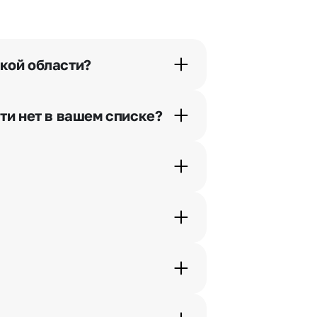
кой области?
орячей линии или в чате.
ти нет в вашем списке?
ьно найдем выход из ситуации.
ам по телефону, и мы решим Ваш
шими менеджерами по телефонам