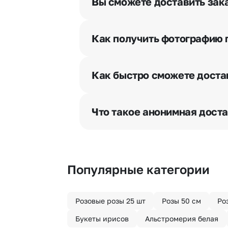
Вы сможете доставить зака
Да. У нас действует услуга «Ут
и уточняют адрес и удобное врем
Как получить фотографию 
При оформлении заказа Вы может
разрешения получателя, после че
Как быстро сможете доста
бесплатная.
Мы оперативно доставим цветы п
отрезка. Хотите получить цветы 
Что такое анонимная дост
часа после оформления заказа.
Хотите сделать приятный сюрпри
«Анонимная доставка». Мы гаран
Популярные категории
Розовые розы 25 шт
Розы 50 см
Ро
Букеты ирисов
Альстромерия белая