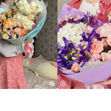
Выберите город доставки
Или выберите из популярных
Москва и МО
Санкт-Петербург
Нижний Новгород
Самара
Казань
Уфа
Челябинск
Екатеринбург
Новосибирск
Омск
Волгоград
Воронеж