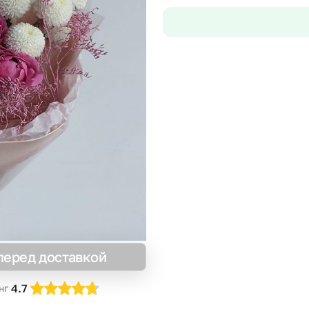
Insta букеты
До
Хиты продаж
Че
Новинки
В
Все категории
перед доставкой
4.7
нг