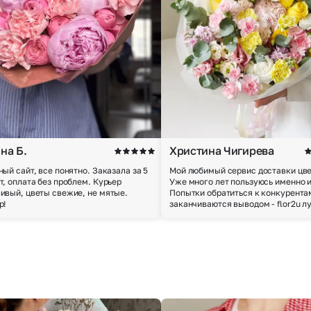
на Б.
Христина Чигирева
ный сайт, все понятно. Заказала за 5
Мой любимый сервис доставки цве
т, оплата без проблем. Курьер
Уже много лет пользуюсь именно 
ивый, цветы свежие, не мятые.
Попытки обратиться к конкурента
р!
заканчиваются выводом - flor2u л