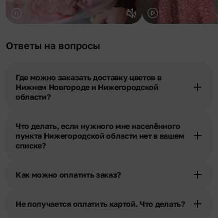
Ответы на вопросы
Где можно заказать доставку цветов в
Нижнем Новгороде и Нижегородской
области?
Оформить доставку цветов можно в нашем приложении, на
сайте flor2u.ru, по телефону горячей линии или в чате.
Что делать, если нужного мне населённого
пункта Нижегородской области нет в вашем
списке?
Свяжитесь с нашими менеджерами по телефонам горячей
линии или в чате. Мы обязательно найдем выход из ситуации.
Как можно оплатить заказ?
Мы предусмотрели все возможные варианты оплаты:
Наличными.
Не получается оплатить картой. Что делать?
Банковскими картами Visa, MasterCard, МИР, СБП
При возникновении трудностей во время оплаты заказа