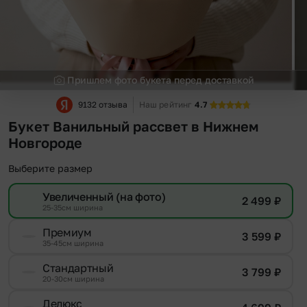
Пришлем фото букета перед доставкой
9132 отзыва
Наш рейтинг
4.7
Букет Ванильный рассвет в Нижнем
Новгороде
Выберите размер
Увеличенный (на фото)
2 499
₽
25-35см ширина
Премиум
3 599
₽
35-45см ширина
Стандартный
3 799
₽
20-30см ширина
Делюкс