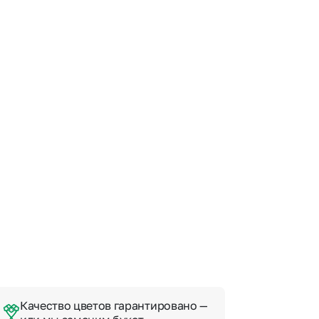
 10000 рублей
Все получатели
рная пятница
ыбор покупателей
Качество цветов гарантировано —