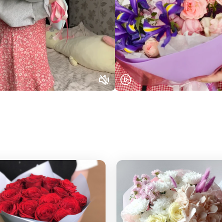
Выберите город доставки
Или выберите из популярных
Москва и МО
Санкт-Петербург
Нижний Новгород
Самара
Казань
Уфа