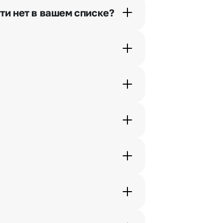
ти нет в вашем списке?
ьно найдем выход из ситуации.
ам по телефону, и мы решим Ваш
шими менеджерами по телефонам
жеры связываются с получателем
. Фотография делается только с
с в срок от 1 до 3 дней. Услуга