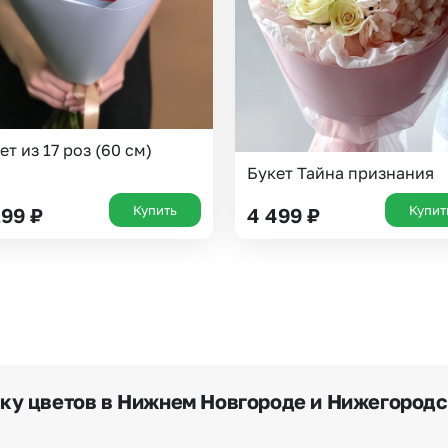
Челябинск
Екатеринбург
Новосибирск
Омск
Волгоград
Воронеж
ет из 17 роз (60 см)
Букет Тайна признания
Купить
Купит
299
₽
4 499
₽
вку цветов в Нижнем Новгороде и Нижегородс
в нашем приложении, на сайте flor2u.ru, по телефону г