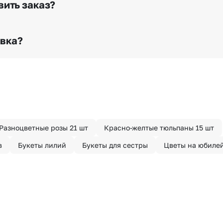
вить заказ?
о любому адресу города и области при условии соблю
раньше? Оформите услугу срочной доставки, и мы доста
авка?
з конфиденциально? При оформлении заказа Вы можете
тируем анонимность отправителя. Услуга бесплатная.
Разноцветные розы 21 шт
Красно-желтые тюльпаны 15 шт
в
Букеты лилий
Букеты для сестры
Цветы на юбиле