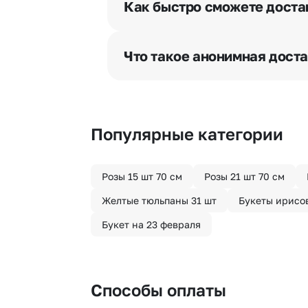
Как быстро сможете доста
бесплатная.
Мы оперативно доставим цветы п
отрезка. Хотите получить цветы 
Что такое анонимная дост
часа после оформления заказа.
Хотите сделать приятный сюрпри
«Анонимная доставка». Мы гаран
Популярные категории
Розы 15 шт 70 см
Розы 21 шт 70 см
Желтые тюльпаны 31 шт
Букеты ирисо
Букет на 23 февраля
Способы оплаты