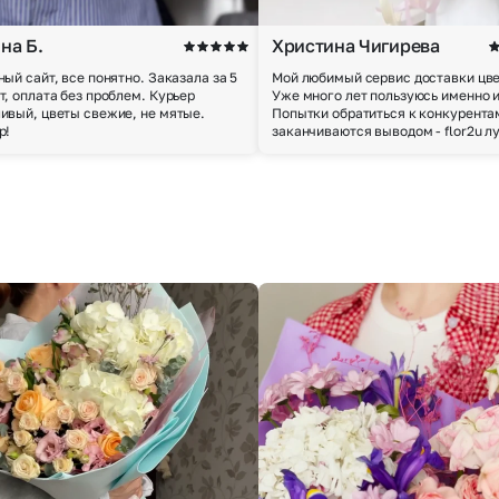
на Б.
Христина Чигирева
ный сайт, все понятно. Заказала за 5
Мой любимый сервис доставки цве
т, оплата без проблем. Курьер
Уже много лет пользуюсь именно 
ивый, цветы свежие, не мятые.
Попытки обратиться к конкурента
р!
заканчиваются выводом - flor2u л