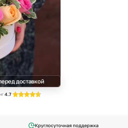
Insta букеты
До
Хиты продаж
Че
Новинки
В
Все категории
перед доставкой
4.7
нг
Круглосуточная поддержка