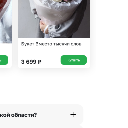
Букет Вместо тысячи слов
ь
Купить
3 699
₽
кой области?
орячей линии или в чате.