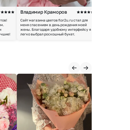
Владимир Краморов
Андрей Б.
тов!
Сайт магазина цветов flor2u.ru стал для
Покупкой остался
им.
меня спасением в день рождения моей
доставки осущес
м
жены. Благодаря удобному интерфейсу я
качество цветов 
учшие!
легко выбрал роскошный букет.
добросовестно.