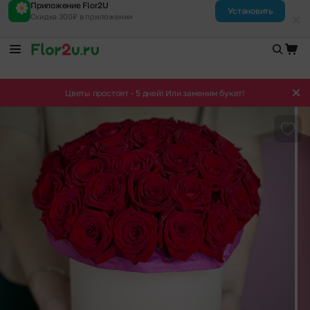
Приложение Flor2U
Установить
Скидка 300₽ в приложении
Цветы простоят - 5 дней! Или заменим букет!
Доба