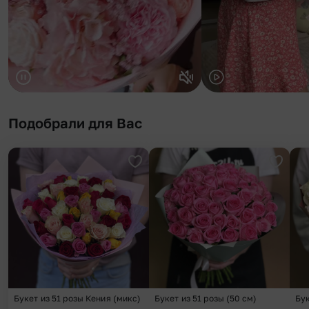
Подобрали для Вас
Добавить в избранное
Добави
Букет из 51 розы Кения (микс)
Букет из 51 розы (50 см)
Бук