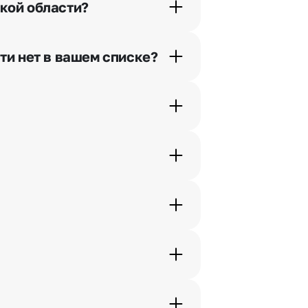
кой области?
орячей линии или в чате.
ти нет в вашем списке?
ьно найдем выход из ситуации.
ам по телефону, и мы решим Ваш
шими менеджерами по телефонам
жеры связываются с получателем