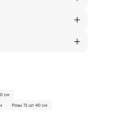
. Фотография делается только с
с в срок от 1 до 3 дней. Услуга
дения трехчасового временного
вим букет менее чем через 2
 сделать отметку в поле
0 см
м
Розы 71 шт 40 см