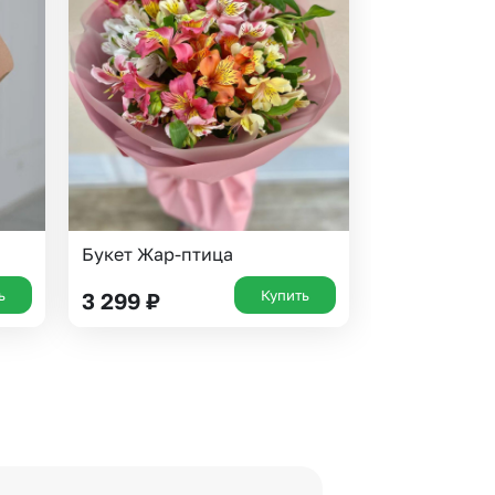
Букет Жар-птица
ь
Купить
3 299
₽