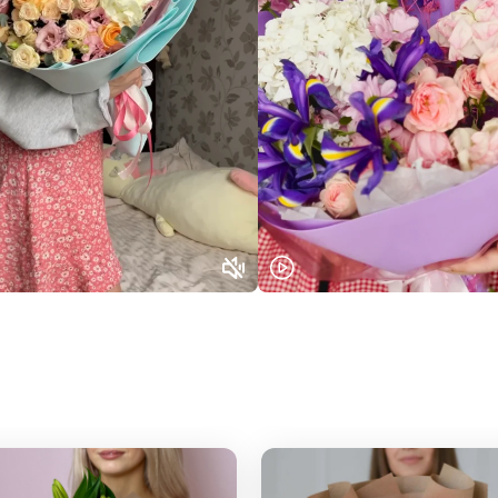
Выберите город доставки
Или выберите из популярных
Москва и МО
Санкт-Петербург
Нижний Новгород
Самара
Казань
Уфа