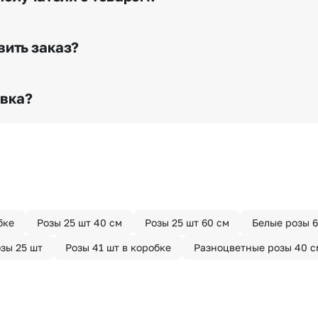
е сделать отметку в поле «Фото получателя с букетом»
го высылается заказчику на указанный им почтовый адре
вить заказ?
о любому адресу города и области при условии соблю
раньше? Оформите услугу срочной доставки, и мы доста
авка?
з конфиденциально? При оформлении заказа Вы можете
тируем анонимность отправителя. Услуга бесплатная.
бке
Розы 25 шт 40 см
Розы 25 шт 60 см
Белые розы 6
зы 25 шт
Розы 41 шт в коробке
Разноцветные розы 40 с