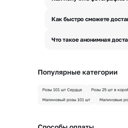
При оформлении заказа Вы может
разрешения получателя, после че
Как быстро сможете доста
бесплатная.
Мы оперативно доставим цветы п
отрезка. Хотите получить цветы 
Что такое анонимная дост
часа после оформления заказа.
Хотите сделать приятный сюрпри
«Анонимная доставка». Мы гаран
Популярные категории
Розы 101 шт Сердце
Розы 25 шт в коро
Малиновый розы 101 шт
Малиновые ро
Способы оплаты