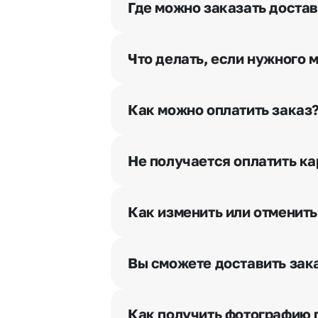
Где можно заказать доста
Оформить доставку цветов можно 
Что делать, если нужного 
Свяжитесь с нашими менеджерами
Как можно оплатить заказ
Мы предусмотрели все возможны
Наличными.
Не получается оплатить ка
Банковскими картами Visa, Ma
При возникновении трудностей в
Картами рассрочки Халва, Сов
вопрос.
Через Yandex Pay, UnionPay,
Ap
Как изменить или отменить
Через Робокасса.
Чтобы внести изменения, выбрат
горячей линии или в чате, они п
Вы сможете доставить зака
Да. У нас действует услуга «Ут
и уточняют адрес и удобное врем
Как получить фотографию 