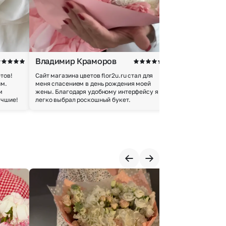
Владимир Краморов
Андрей Б.
тов!
Сайт магазина цветов flor2u.ru стал для
Покупкой остался
им.
меня спасением в день рождения моей
доставки осущес
м
жены. Благодаря удобному интерфейсу я
качество цветов 
учшие!
легко выбрал роскошный букет.
добросовестно.