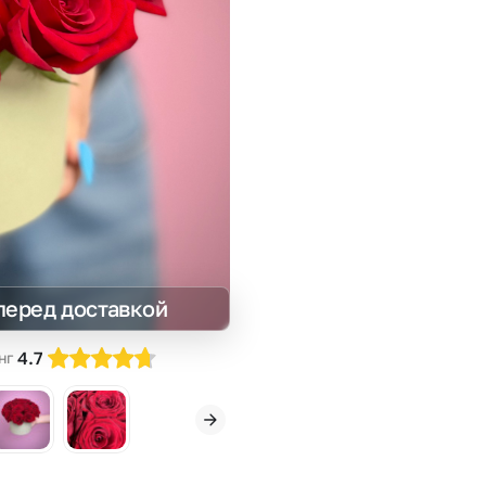
Insta букеты
До
Хиты продаж
Че
Новинки
В
Все категории
перед доставкой
4.7
нг