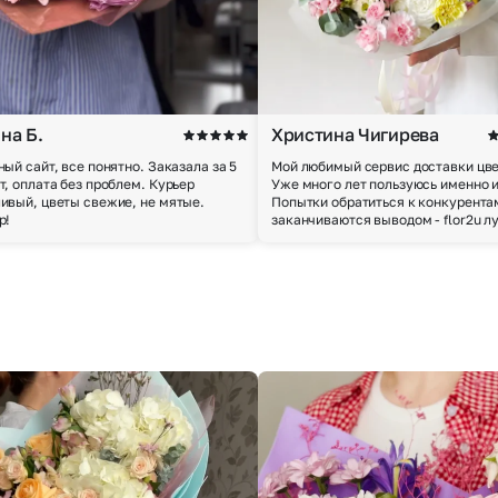
на Б.
Христина Чигирева
ный сайт, все понятно. Заказала за 5
Мой любимый сервис доставки цве
т, оплата без проблем. Курьер
Уже много лет пользуюсь именно 
ивый, цветы свежие, не мятые.
Попытки обратиться к конкурента
р!
заканчиваются выводом - flor2u л