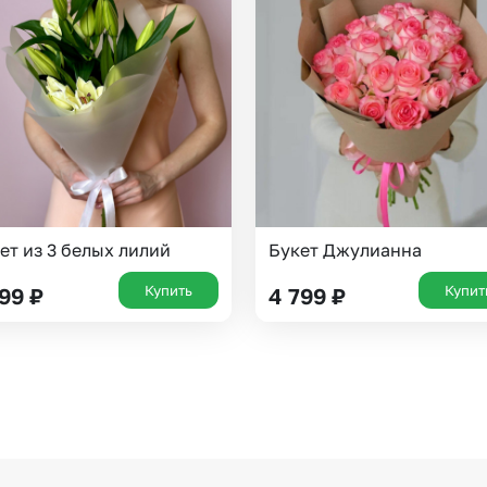
Челябинск
Екатеринбург
Новосибирск
Омск
Волгоград
Воронеж
ет из 3 белых лилий
Букет Джулианна
Купить
Купит
199
₽
4 799
₽