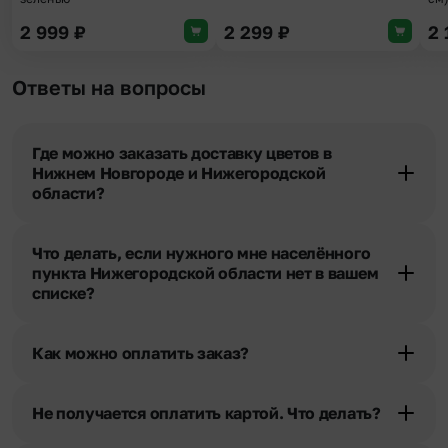
2 999
₽
2 299
₽
2
Ответы на вопросы
Где можно заказать доставку цветов в
Нижнем Новгороде и Нижегородской
области?
Оформить доставку цветов можно в нашем приложении, на
сайте flor2u.ru, по телефону горячей линии или в чате.
Что делать, если нужного мне населённого
пункта Нижегородской области нет в вашем
списке?
Свяжитесь с нашими менеджерами по телефонам горячей
линии или в чате. Мы обязательно найдем выход из ситуации.
Как можно оплатить заказ?
Мы предусмотрели все возможные варианты оплаты:
Наличными.
Не получается оплатить картой. Что делать?
Банковскими картами Visa, MasterCard, МИР, СБП
При возникновении трудностей во время оплаты заказа
Картами рассрочки Халва, Совесть и Свобода.